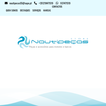
nautipecas55@sapo.pt
+351218471519
937471519
CONTACTOS
QUEM SOMOS
DESTAQUES
SERVIÇOS
MARCAS
Peças e acessórios para motores e barcos