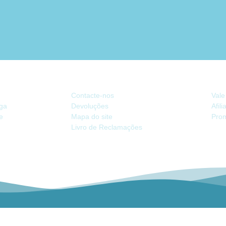
ATENDIMENTO
EX
Contacte-nos
Vale
ega
Devoluções
Afil
de
Mapa do site
Pro
Livro de Reclamações