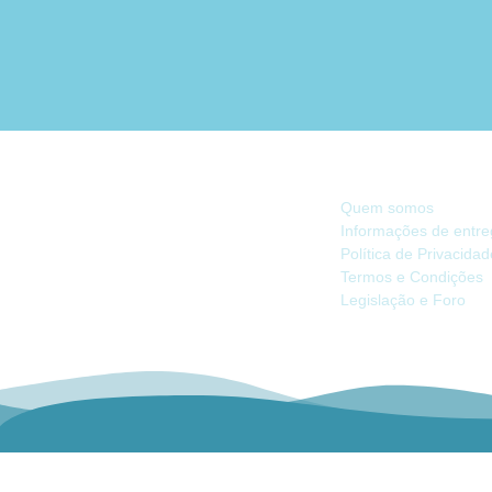
INFORMAÇÃO
Quem somos
Informações de entr
Política de Privacida
Há 40 anos, somos referência na Náutica
Termos e Condições
de Recreio no Mercado Ibérico.
Legislação e Foro