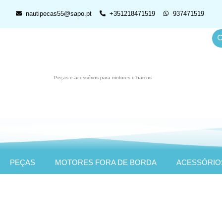
nautipecas55@sapo.pt
+351218471519
937471519
Peças e acessórios para motores e barcos
PEÇAS
MOTORES FORA DE BORDA
ACESSÓRIO