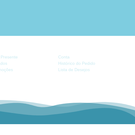
TRAS
CONTA
 Presente
Conta
iados
Histórico do Pedido
moções
Lista de Desejos