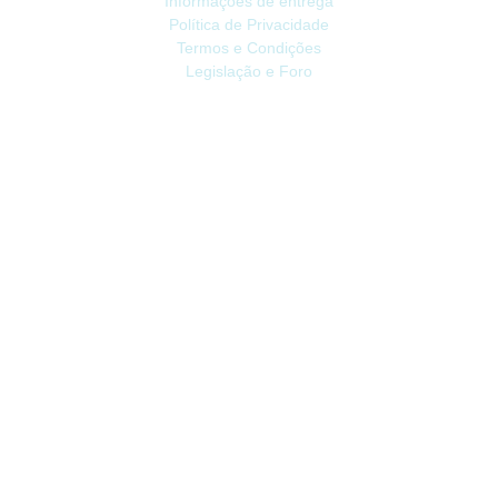
Informações de entrega
Política de Privacidade
Termos e Condições
Legislação e Foro
ATENDIMENTO
Contacte-nos
Devoluções
Mapa do site
Livro de Reclamações
EXTRAS
Vale Presente
Afiliados
Promoções
CONTA
Conta
Histórico do Pedido
Lista de Desejos