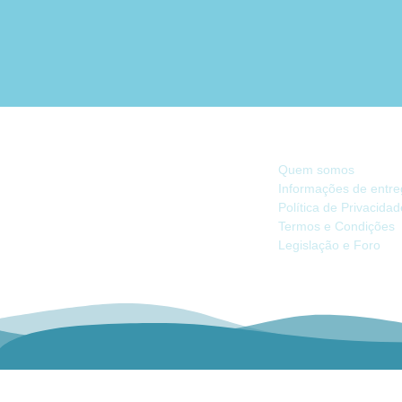
INFORMAÇÃO
Quem somos
Informações de entr
Política de Privacida
Há 40 anos, somos referência na Náutica
Termos e Condições
de Recreio no Mercado Ibérico.
Legislação e Foro