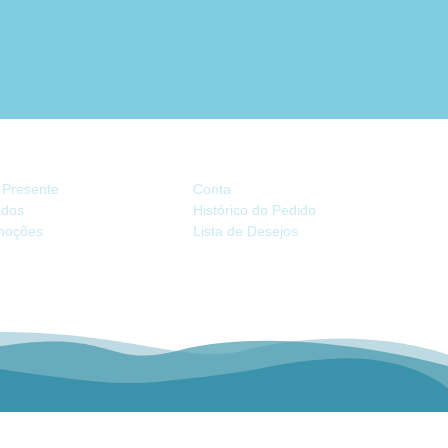
TRAS
CONTA
 Presente
Conta
iados
Histórico do Pedido
moções
Lista de Desejos