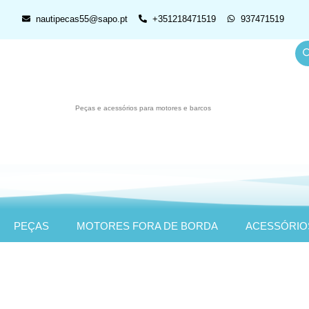
nautipecas55@sapo.pt
+351218471519
937471519
Peças e acessórios para motores e barcos
PEÇAS
MOTORES FORA DE BORDA
ACESSÓRIO