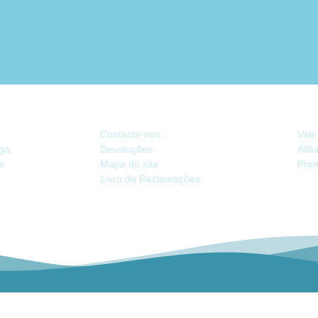
ATENDIMENTO
EX
Contacte-nos
Vale
ega
Devoluções
Afil
de
Mapa do site
Pro
Livro de Reclamações