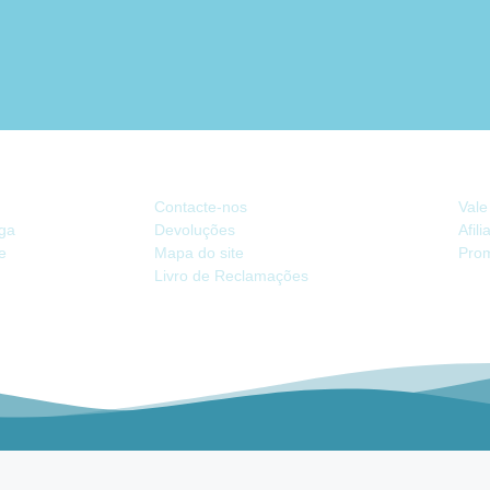
ATENDIMENTO
EX
Contacte-nos
Vale
ega
Devoluções
Afil
de
Mapa do site
Pro
Livro de Reclamações