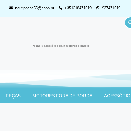
nautipecas55@sapo.pt
+351218471519
937471519
Peças e acessórios para motores e barcos
PEÇAS
MOTORES FORA DE BORDA
ACESSÓRIO