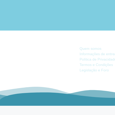
INFORMAÇÃO
Quem somos
Informações de entr
Política de Privacida
Há 40 anos, somos referência na Náutica
Termos e Condições
de Recreio no Mercado Ibérico.
Legislação e Foro