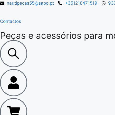
nautipecas55@sapo.pt
+351218471519
93
Contactos
Peças e acessórios para m