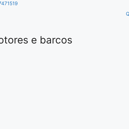
7471519
Q
otores e barcos