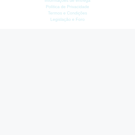
Informações de entrega
Política de Privacidade
Termos e Condições
Legislação e Foro
ATENDIMENTO
Contacte-nos
Devoluções
Mapa do site
Livro de Reclamações
EXTRAS
Vale Presente
Afiliados
Promoções
CONTA
Conta
Histórico do Pedido
Lista de Desejos