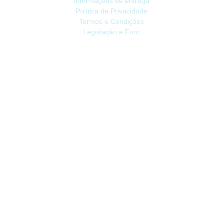
Informações de entrega
Política de Privacidade
Termos e Condições
Legislação e Foro
ATENDIMENTO
Contacte-nos
Devoluções
Mapa do site
Livro de Reclamações
EXTRAS
Vale Presente
Afiliados
Promoções
CONTA
Conta
Histórico do Pedido
Lista de Desejos