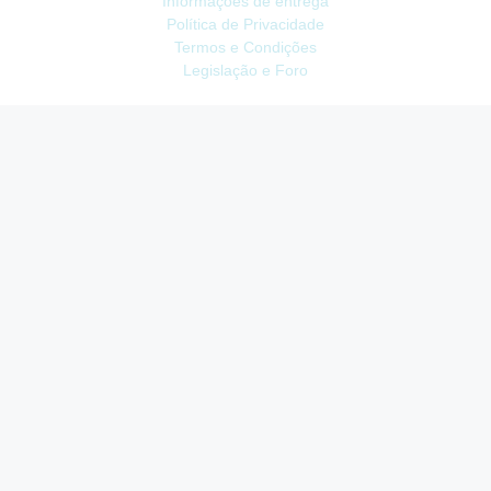
Informações de entrega
Política de Privacidade
Termos e Condições
Legislação e Foro
ATENDIMENTO
Contacte-nos
Devoluções
Mapa do site
Livro de Reclamações
EXTRAS
Vale Presente
Afiliados
Promoções
CONTA
Conta
Histórico do Pedido
Lista de Desejos