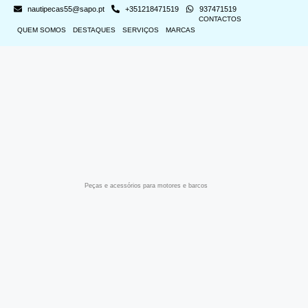
nautipecas55@sapo.pt
+351218471519
937471519
CONTACTOS
QUEM SOMOS
DESTAQUES
SERVIÇOS
MARCAS
Peças e acessórios para motores e barcos