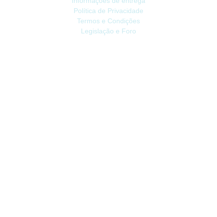
Informações de entrega
Política de Privacidade
Termos e Condições
Legislação e Foro
ATENDIMENTO
Contacte-nos
Devoluções
Mapa do site
Livro de Reclamações
EXTRAS
Vale Presente
Afiliados
Promoções
CONTA
Conta
Histórico do Pedido
Lista de Desejos