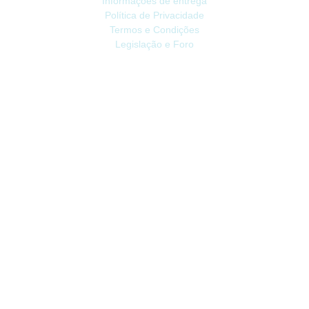
Informações de entrega
Política de Privacidade
Termos e Condições
Legislação e Foro
ATENDIMENTO
Contacte-nos
Devoluções
Mapa do site
Livro de Reclamações
EXTRAS
Vale Presente
Afiliados
Promoções
CONTA
Conta
Histórico do Pedido
Lista de Desejos